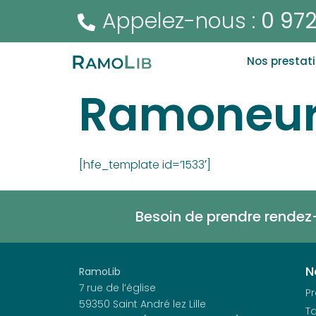
Appelez-nous :
0 972
Nos prestat
Ramoneur
[hfe_template id=’1533′]
Besoin de prendre rendez
N
RamoLib
7 rue de l’église
Pr
59350 Saint André lez Lille
Ta