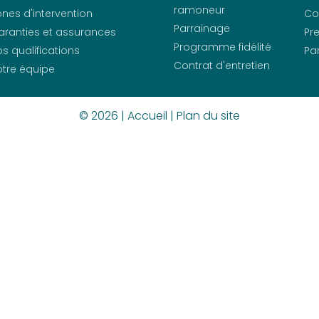
ramoneur
nes d'intervention
Co
Parrainage
aranties et assurances
Pr
Programme fidélité
s qualifications
Pa
Contrat d'entretien
tre équipe
© 2026 |
Accueil
|
Plan du site