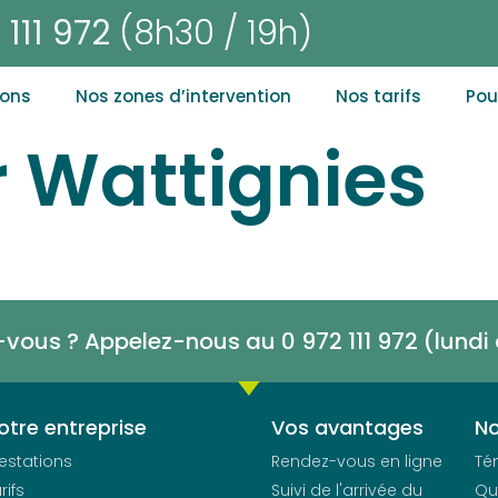
 111 972
(8h30 / 19h)
ions
Nos zones d’intervention
Nos tarifs
Pou
 Wattignies
-vous ? Appelez-nous au 0 972 111 972 (lund
otre entreprise
Vos avantages
No
estations
Rendez-vous en ligne
Té
rifs
Suivi de l'arrivée du
Qu