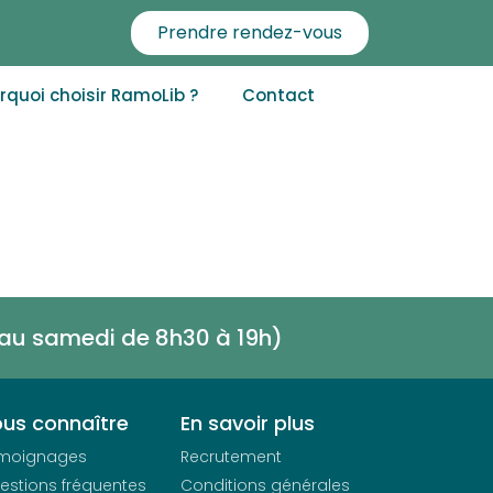
Prendre rendez-vous
rquoi choisir RamoLib ?
Contact
i au samedi de
8h30 à 19h)
us connaître
En savoir plus
moignages
Recrutement
estions fréquentes
Conditions générales