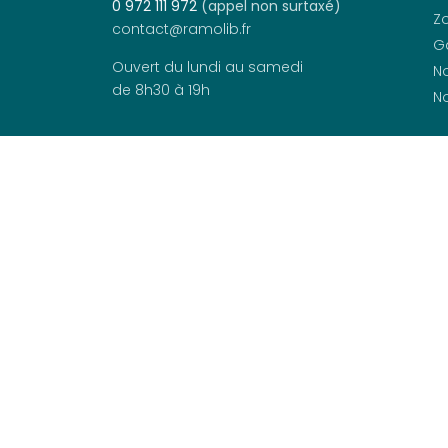
0 972 111 972
(appel non surtaxé)
Zo
contact@ramolib.fr
G
Ouvert du lundi au samedi
No
de 8h30 à 19h
No