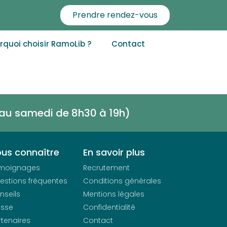
Prendre rendez-vous
rquoi choisir RamoLib ?
Contact
i au samedi de
8h30 à 19h)
us connaître
En savoir plus
moignages
Recrutement
estions fréquentes
Conditions générales
nseils
Mentions légales
esse
Confidentialité
rtenaires
Contact