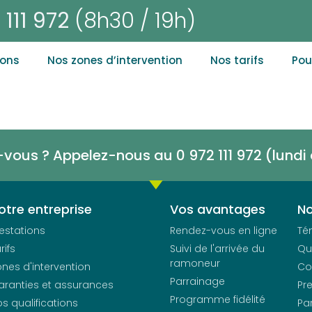
 111 972
(8h30 / 19h)
ions
Nos zones d’intervention
Nos tarifs
Pou
-vous ? Appelez-nous au 0 972 111 972 (lund
otre entreprise
Vos avantages
No
estations
Rendez-vous en ligne
Té
rifs
Suivi de l'arrivée du
Qu
ramoneur
nes d'intervention
Co
Parrainage
aranties et assurances
Pr
Programme fidélité
s qualifications
Pa