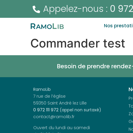
Appelez-nous :
0 972
Nos prestat
Commander test
Besoin de prendre rendez
N
RamoLib
7 rue de l’église
Pr
59350 Saint André lez Lille
Ta
0 972 111 972
(appel non surtaxé)
Zo
contact@ramolib.fr
G
Ouvert du lundi au samedi
No